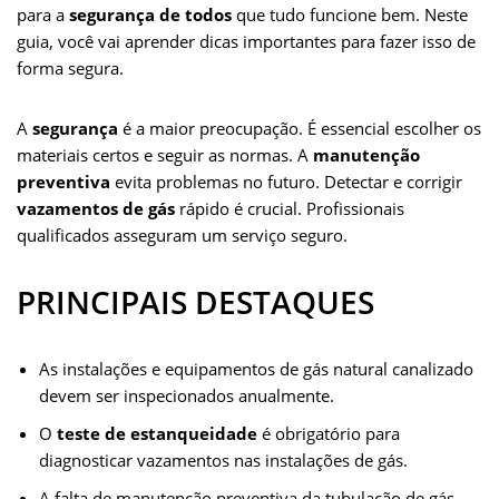
a
w
h
m
e
i
i
e
m
h
para a
segurança de todos
que tudo funcione bem. Neste
c
i
a
a
s
n
n
d
a
a
guia, você vai aprender dicas importantes para fazer isso de
forma segura.
e
t
t
i
s
k
t
d
i
r
b
t
s
l
e
e
e
i
l
e
A
segurança
é a maior preocupação. É essencial escolher os
o
e
A
n
d
r
t
materiais certos e seguir as normas. A
manutenção
o
r
p
g
I
e
preventiva
evita problemas no futuro. Detectar e corrigir
vazamentos de gás
rápido é crucial. Profissionais
k
p
e
n
s
qualificados asseguram um serviço seguro.
r
t
PRINCIPAIS DESTAQUES
As instalações e equipamentos de gás natural canalizado
devem ser inspecionados anualmente.
O
teste de estanqueidade
é obrigatório para
diagnosticar vazamentos nas instalações de gás.
A falta de manutenção preventiva da tubulação de gás