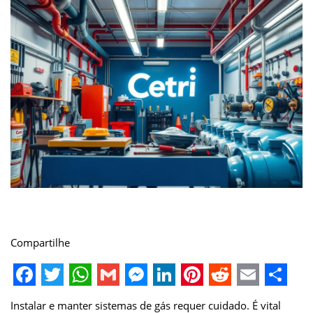
Compartilhe
F
T
W
G
M
L
P
R
E
S
Instalar e manter sistemas de gás requer cuidado. É vital