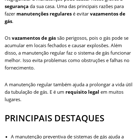
segurança
e
t
da sua casa. Uma das principais razões para
t
i
s
k
t
d
i
r
fazer
manutenções regulares
é evitar
vazamentos de
b
t
s
l
e
e
e
i
l
e
gás
.
o
e
A
n
d
r
t
o
r
p
g
I
e
Os
vazamentos de gás
são perigosos, pois o gás pode se
acumular em locais fechados e causar explosões. Além
k
p
e
n
s
disso, a manutenção regular faz o sistema de gás funcionar
r
t
melhor. Isso evita problemas como obstruções e falhas no
fornecimento.
A manutenção regular também ajuda a prolongar a vida útil
da tubulação de gás. E é um
requisito legal
em muitos
lugares.
PRINCIPAIS DESTAQUES
A manutenção preventiva de sistemas de gás ajuda a