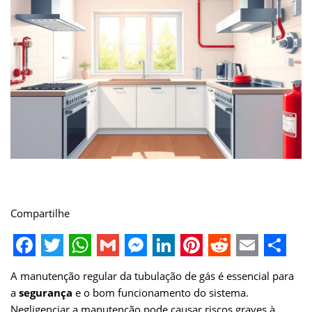
Compartilhe
F
T
W
G
M
L
P
R
E
S
A manutenção regular da tubulação de gás é essencial para
a
w
h
m
e
i
i
e
m
h
a
segurança
e o bom funcionamento do sistema.
c
i
a
a
s
n
n
d
a
a
Negligenciar a manutenção pode causar riscos graves à