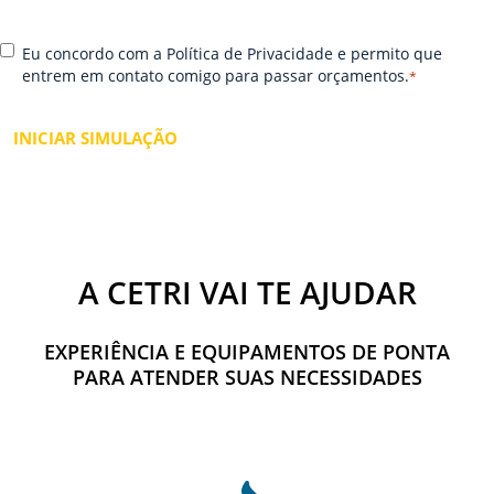
e
el
s
h
C
*
e
o
Eu concordo com a Política de Privacidade e permito que
o
u
r
entrem em contato comigo para passar orçamentos.
*
n
W
e-
s
h
m
e
at
ai
n
s
l
t
A
i
p
r
p
A CETRI VAI TE AJUDAR
EXPERIÊNCIA E EQUIPAMENTOS DE PONTA
PARA ATENDER SUAS NECESSIDADES