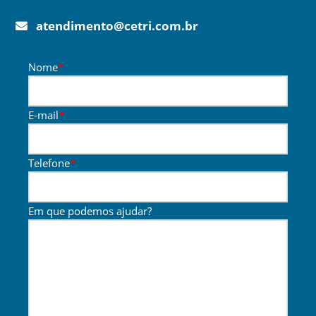
atendimento@cetri.com.br
Nome
*
E-mail
*
Telefone
*
Em que podemos ajudar?