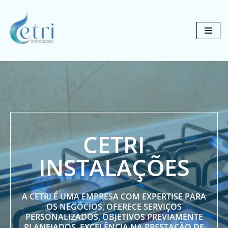
Pular
para
o
conteúdo
CETRI
INSTALAÇÕES
A CETRI É UMA EMPRESA COM EXPERTISE PARA
OS NEGÓCIOS, OFERECE SERVIÇOS
PERSONALIZADOS, OBJETIVOS PREVIAMENTE
PLANEJADOS, EXCELÊNCIA NA PRESTAÇÃO DE