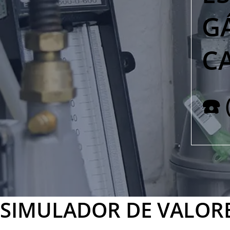
G
C
☎️
SIMULADOR DE VALOR