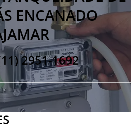
ÁS ENCANADO
AJAMAR
 (11) 2951-1692
ES