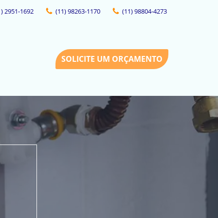
1) 2951-1692
(11) 98263-1170
(11) 98804-4273
SOLICITE UM ORÇAMENTO