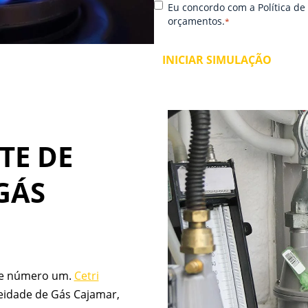
o
e
C
*
Eu concordo com a Política d
r
u
o
orçamentos.
*
e-
W
n
m
h
s
ai
at
e
l
s
n
A
t
p
i
p
r
TE DE
GÁS
ade número um.
Cetri
eidade de Gás Cajamar,