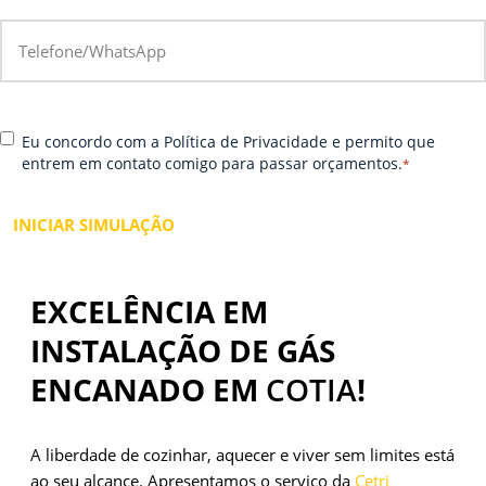
s
D
*
e
ig
u
it
m
e
el
s
h
C
*
e
o
Eu concordo com a Política de Privacidade e permito que
o
u
r
entrem em contato comigo para passar orçamentos.
*
n
W
e-
s
h
m
e
at
ai
n
s
l
t
A
i
p
EXCELÊNCIA EM
r
p
INSTALAÇÃO DE GÁS
ENCANADO EM
COTIA
!
A liberdade de cozinhar, aquecer e viver sem limites está
ao seu alcance. Apresentamos o serviço da
Cetri