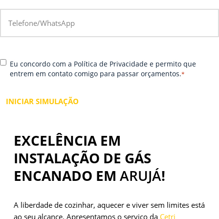
s
D
*
e
ig
u
it
m
e
el
s
h
C
*
e
o
Eu concordo com a Política de Privacidade e permito que
o
u
r
entrem em contato comigo para passar orçamentos.
*
n
W
e-
s
h
m
e
at
ai
n
s
l
t
A
i
p
EXCELÊNCIA EM
r
p
INSTALAÇÃO DE GÁS
ENCANADO EM
ARUJÁ
!
A liberdade de cozinhar, aquecer e viver sem limites está
ao seu alcance. Apresentamos o serviço da
Cetri