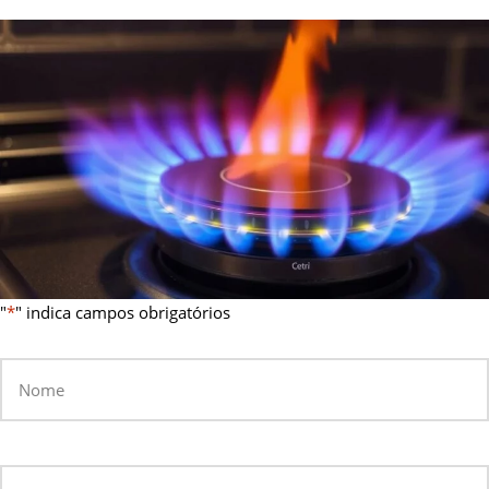
"
*
" indica campos obrigatórios
N
*
o
m
e
D
*