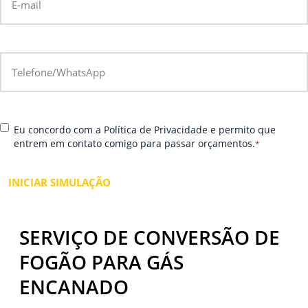
ig
it
e
s
D
*
e
ig
u
it
m
e
el
s
h
C
*
e
o
Eu concordo com a Política de Privacidade e permito que
o
u
r
entrem em contato comigo para passar orçamentos.
*
n
W
e-
s
h
m
e
at
ai
n
s
l
t
A
i
p
SERVIÇO DE CONVERSÃO DE
r
p
FOGÃO PARA GÁS
ENCANADO