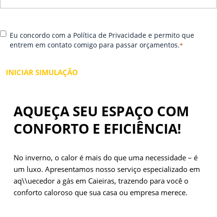
it
m
e
el
s
h
C
*
e
o
Eu concordo com a Política de Privacidade e permito que
o
u
r
entrem em contato comigo para passar orçamentos.
*
n
W
e-
s
h
m
e
at
ai
n
s
l
t
A
i
p
AQUEÇA SEU ESPAÇO COM
r
p
CONFORTO E EFICIÊNCIA!
No inverno, o calor é mais do que uma necessidade – é
um luxo. Apresentamos nosso serviço especializado em
aq\\uecedor a gás em Caieiras, trazendo para você o
conforto caloroso que sua casa ou empresa merece.